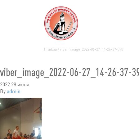
Pradžia
/
viber_image_2022-06-27_14-26-37-398
viber_image_2022-06-27_14-26-37-3
2022 28 июня
By
admin