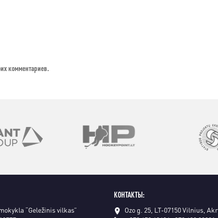
оих комментариев.
КОНТАКТЫ:
 mokykla “Geležinis vilkas”
Ozo g. 25, LT-07150 Vilnius, Ak