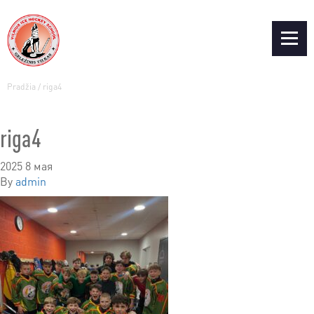
Pradžia
/
riga4
riga4
2025 8 мая
By
admin