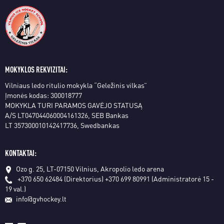
MOKYKLOS REKVIZITAI:
Vilniaus ledo ritulio mokykla “Geležinis vilkas”
Įmonės kodas: 300018777
MOKYKLA TURI PARAMOS GAVĖJO STATUSĄ
A/S LT047044060004161326, SEB Bankas
LT 357300010142417736, Swedbankas
KONTAKTAI:
Ozo g. 25, LT-07150 Vilnius, Akropolio ledo arena
+370 650 62484 (Direktorius)
+370 699 80991 (Administratorė 15 -
19 val.)
info@gvhockey.lt