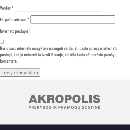
Vardas
*
El. pašto adresas
*
Interneto puslapis
Noriu savo interneto naršyklėje išsaugoti vardą, el. pašto adresą ir interneto
puslapį, kad jų nebereiktų įvesti iš naujo, kai kitą kartą vėl norėsiu parašyti
komentarą.