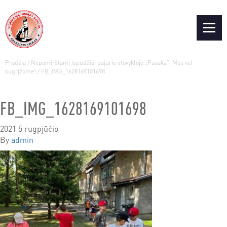
Pradžia
/
Nepamirštami įspūdžiai pajūrio stovykloje „Pasaka”. Mes vėl
sugrįžome!
/
FB_IMG_1628169101698
FB_IMG_1628169101698
2021 5 rugpjūčio
By
admin