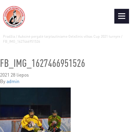
Pradžia
/
Auksinė pergalė tarptautiniame Geležinis vilkas Cup 2021 turnyre
/
FB_IMG_1627466951526
FB_IMG_1627466951526
2021 28 liepos
By
admin