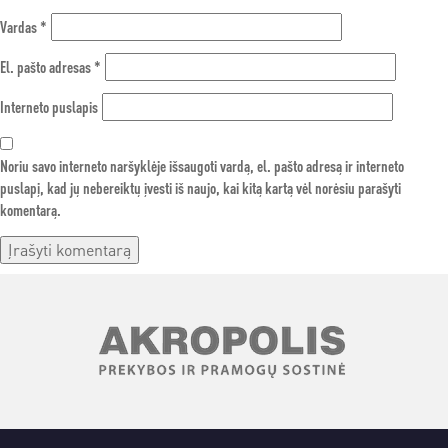
Vardas
*
El. pašto adresas
*
Interneto puslapis
Noriu savo interneto naršyklėje išsaugoti vardą, el. pašto adresą ir interneto
puslapį, kad jų nebereiktų įvesti iš naujo, kai kitą kartą vėl norėsiu parašyti
komentarą.