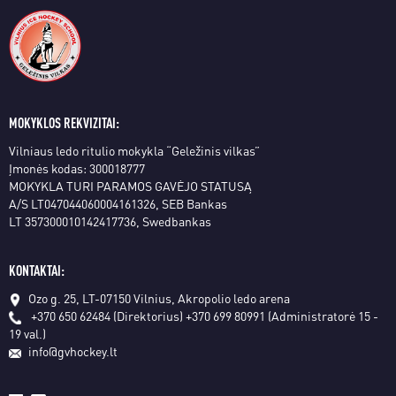
MOKYKLOS REKVIZITAI:
Vilniaus ledo ritulio mokykla “Geležinis vilkas”
Įmonės kodas: 300018777
MOKYKLA TURI PARAMOS GAVĖJO STATUSĄ
A/S LT047044060004161326, SEB Bankas
LT 357300010142417736, Swedbankas
KONTAKTAI:
Ozo g. 25, LT-07150 Vilnius, Akropolio ledo arena
+370 650 62484 (Direktorius)
+370 699 80991 (Administratorė 15 -
19 val.)
info@gvhockey.lt