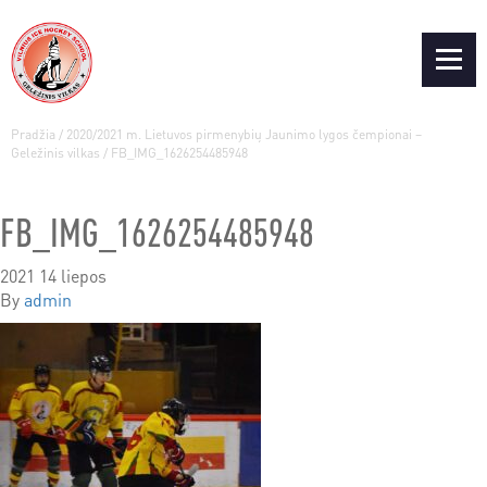
Pradžia
/
2020/2021 m. Lietuvos pirmenybių Jaunimo lygos čempionai –
Geležinis vilkas
/
FB_IMG_1626254485948
FB_IMG_1626254485948
2021 14 liepos
By
admin