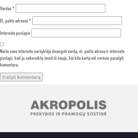
Vardas
*
El. pašto adresas
*
Interneto puslapis
Noriu savo interneto naršyklėje išsaugoti vardą, el. pašto adresą ir interneto
puslapį, kad jų nebereiktų įvesti iš naujo, kai kitą kartą vėl norėsiu parašyti
komentarą.