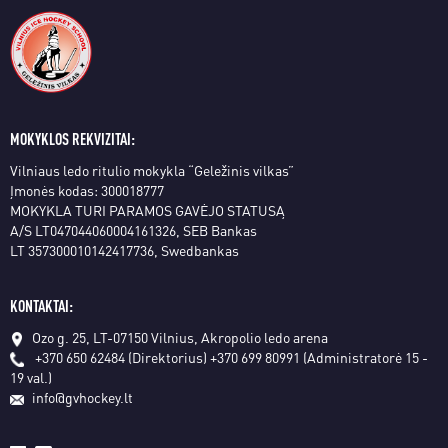
MOKYKLOS REKVIZITAI:
Vilniaus ledo ritulio mokykla “Geležinis vilkas”
Įmonės kodas: 300018777
MOKYKLA TURI PARAMOS GAVĖJO STATUSĄ
A/S LT047044060004161326, SEB Bankas
LT 357300010142417736, Swedbankas
KONTAKTAI:
Ozo g. 25, LT-07150 Vilnius, Akropolio ledo arena
+370 650 62484 (Direktorius)
+370 699 80991 (Administratorė 15 -
19 val.)
info@gvhockey.lt