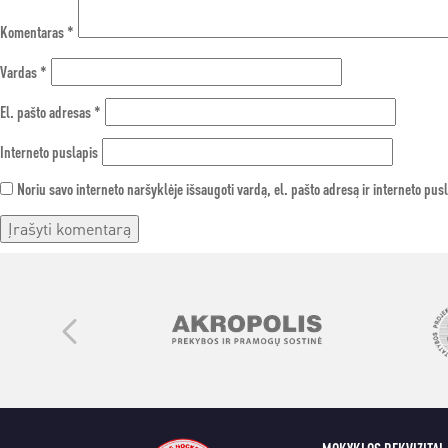
Komentaras
*
Vardas
*
El. pašto adresas
*
Interneto puslapis
Noriu savo interneto naršyklėje išsaugoti vardą, el. pašto adresą ir interneto pusl