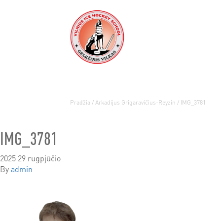
Pradžia
/
Arkadijus Grigaravičius-Reyzin
/
IMG_3781
IMG_3781
2025 29 rugpjūčio
By
admin