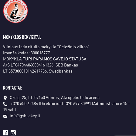
MOKYKLOS REKVIZITAI:
Vilniaus ledo ritulio mokykla “Geležinis vilkas”
Įmonės kodas: 300018777
MOKYKLA TURI PARAMOS GAVĖJO STATUSĄ
A/S LT047044060004161326, SEB Bankas
LT 357300010142417736, Swedbankas
KONTAKTAI:
Ozo g. 25, LT-07150 Vilnius, Akropolio ledo arena
+370 650 62484 (Direktorius)
+370 699 80991 (Administratorė 15 -
19 val.)
info@gvhockey.lt