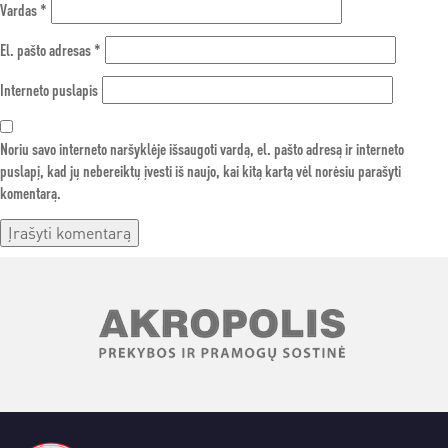
Vardas
*
El. pašto adresas
*
Interneto puslapis
Noriu savo interneto naršyklėje išsaugoti vardą, el. pašto adresą ir interneto
puslapį, kad jų nebereiktų įvesti iš naujo, kai kitą kartą vėl norėsiu parašyti
komentarą.