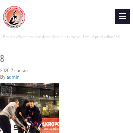
Pradžia
/
Surengtas dar vienas šventinis turnyras „Tėveliai prieš vaikus”
/
8
8
2020 7 sausio
By
admin