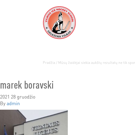
Pradžia
/
Mūsų žaidėjai siekia aukštų rezultatų ne tik spo
marek boravski
2021 28 gruodžio
By
admin