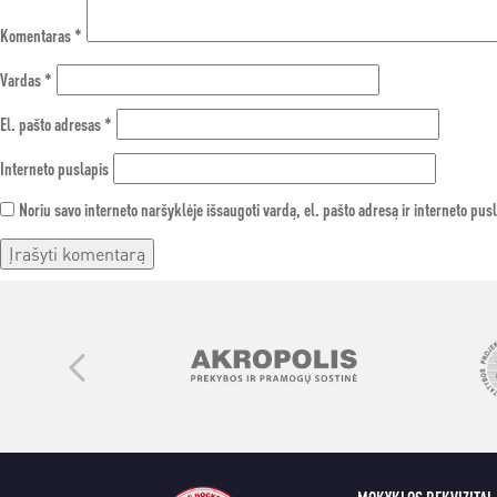
Komentaras
*
Vardas
*
El. pašto adresas
*
Interneto puslapis
Noriu savo interneto naršyklėje išsaugoti vardą, el. pašto adresą ir interneto pusl