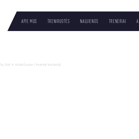
APIE MUS
TRENIRUOTĖS
NAUJIENOS
TRENERIAI
A
LT
rte, bet ir moksluose
/
marek boravski