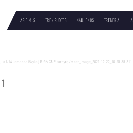
APIE MUS
TRENIRUOTĖS
NAUJIENOS
TRENERIAI
A
LT
į, o U14 komanda išvyko į RIGA CUP turnyrą
/
viber_image_2021-12-22_10-55-38-311
11