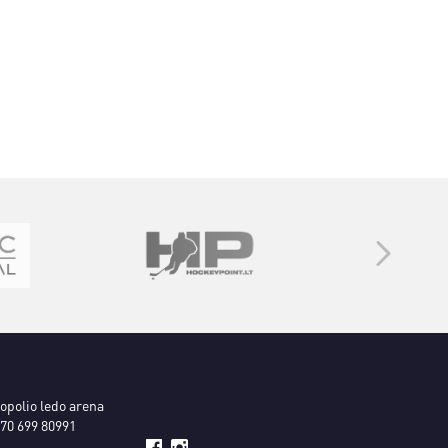
ropolio ledo arena
70 699 80991