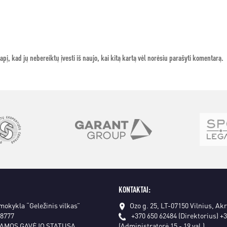
apį, kad jų nebereiktų įvesti iš naujo, kai kitą kartą vėl norėsiu parašyti komentarą.
KONTAKTAI:
 mokykla “Geležinis vilkas”
Ozo g. 25, LT-07150 Vilnius, Ak
18777
+370 650 62484 (Direktorius)
+3
AMOS GAVĖJO STATUSĄ
(Administratorė 15 - 19 val.)