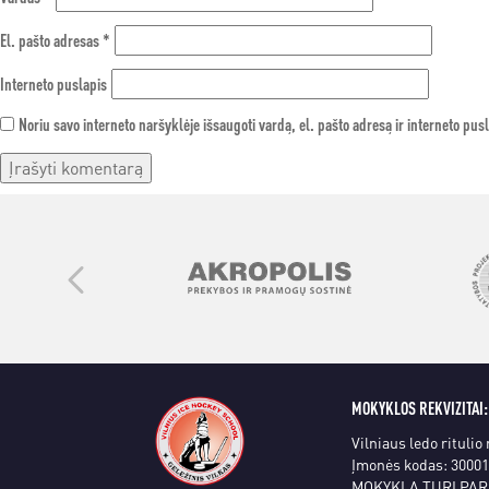
El. pašto adresas
*
Interneto puslapis
Noriu savo interneto naršyklėje išsaugoti vardą, el. pašto adresą ir interneto pusl
MOKYKLOS REKVIZITAI:
Vilniaus ledo ritulio
Įmonės kodas: 3000
MOKYKLA TURI PAR