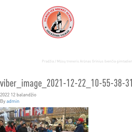
Pradžia
/
Mūsų treneris Arūnas Grinius švenčia gimtadien
viber_image_2021-12-22_10-55-38-3
2022 12 balandžio
By
admin