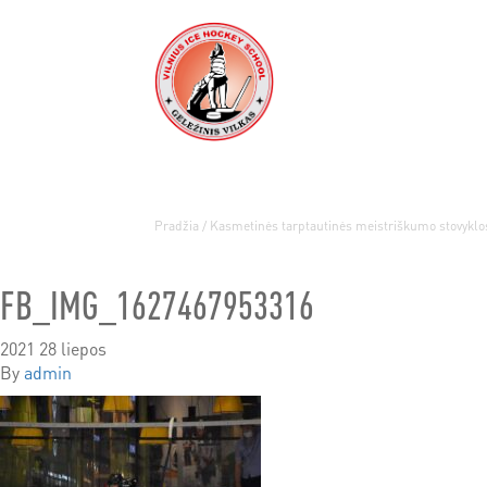
Pradžia
/
Kasmetinės tarptautinės meistriškumo stovyklo
FB_IMG_1627467953316
2021 28 liepos
By
admin