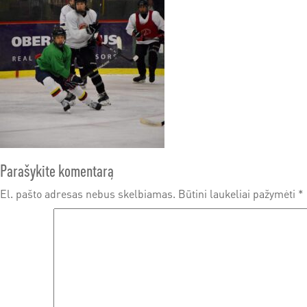
Parašykite komentarą
El. pašto adresas nebus skelbiamas.
Būtini laukeliai pažymėti
*