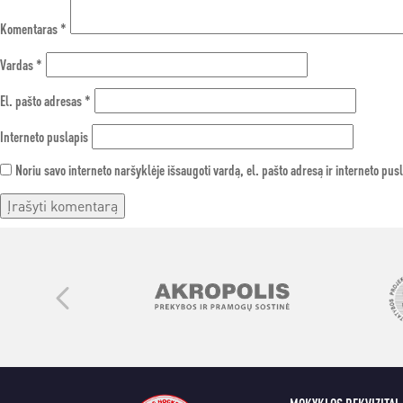
Komentaras
*
Vardas
*
El. pašto adresas
*
Interneto puslapis
Noriu savo interneto naršyklėje išsaugoti vardą, el. pašto adresą ir interneto pusl