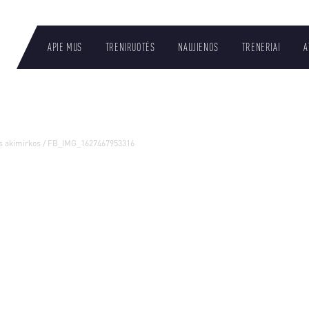
APIE MUS
TRENIRUOTĖS
NAUJIENOS
TRENERIAI
A
LT
s akimirkos
/
FB_IMG_1627467953316