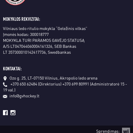
MOKYKLOS REKVIZITAI:
Vilniaus ledo ritulio mokykla “Geležinis vilkas”
Įmonės kodas: 300018777
MOKYKLA TURI PARAMOS GAVĖJO STATUSĄ
A/S LT047044060004161326, SEB Bankas
LT 357300010142417736, Swedbankas
KONTAKTAI:
Ozo g. 25, LT-07150 Vilnius, Akropolio ledo arena
+370 650 62484 (Direktorius)
+370 699 80991 (Administratorė 15 -
19 val.)
info@gvhockey.lt
Sprendimas: