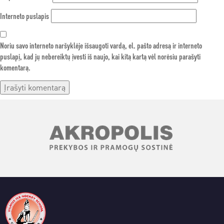
Interneto puslapis
Noriu savo interneto naršyklėje išsaugoti vardą, el. pašto adresą ir interneto
puslapį, kad jų nebereiktų įvesti iš naujo, kai kitą kartą vėl norėsiu parašyti
komentarą.