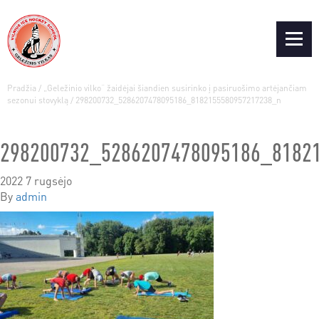
Pradžia
/
„Geležinio vilko“ žaidėjai šiandien susirinko į pasiruošimo artėjančiam
sezonui stovyklą
/
298200732_5286207478095186_8182155580957217238_n
298200732_5286207478095186_8182
2022 7 rugsėjo
By
admin