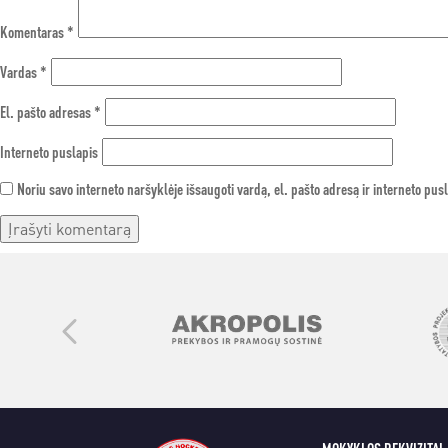
Komentaras
*
Vardas
*
El. pašto adresas
*
Interneto puslapis
Noriu savo interneto naršyklėje išsaugoti vardą, el. pašto adresą ir interneto pusl