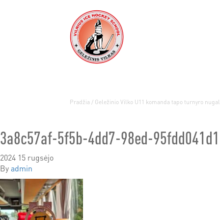
Pradžia
/
Geležinio Vilko U11 komanda tapo turnyro nugal
3a8c57af-5f5b-4dd7-98ed-95fdd041d
2024 15 rugsėjo
By
admin