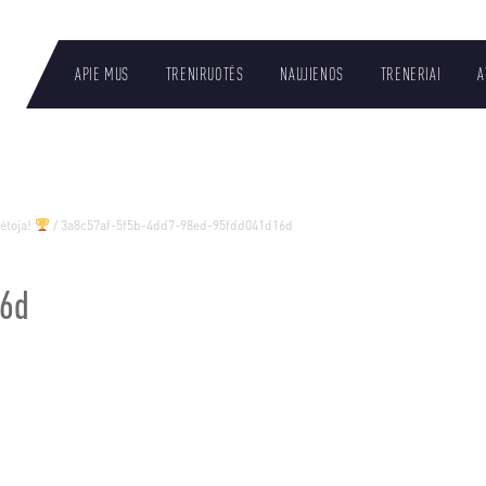
APIE MUS
TRENIRUOTĖS
NAUJIENOS
TRENERIAI
A
LT
ėtoja!
/
3a8c57af-5f5b-4dd7-98ed-95fdd041d16d
16d