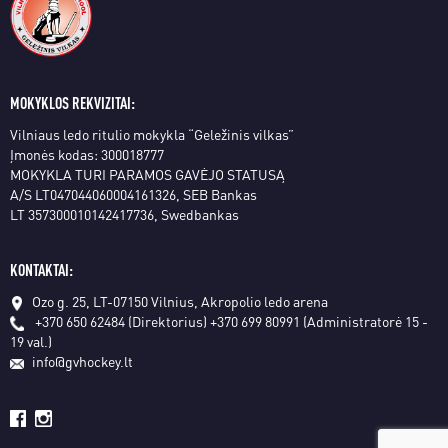
MOKYKLOS REKVIZITAI:
Vilniaus ledo ritulio mokykla “Geležinis vilkas”
Įmonės kodas: 300018777
MOKYKLA TURI PARAMOS GAVĖJO STATUSĄ
A/S LT047044060004161326, SEB Bankas
LT 357300010142417736, Swedbankas
KONTAKTAI:
Ozo g. 25, LT-07150 Vilnius, Akropolio ledo arena
+370 650 62484 (Direktorius)
+370 699 80991 (Administratorė 15 -
19 val.)
info@gvhockey.lt