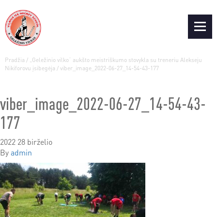
Pradžia
/
„Geležinio vilko“ aukšto meistriškumo stovykla su treneriu Alekseju
Nikiforovu įsibegėja
/
viber_image_2022-06-27_14-54-43-177
viber_image_2022-06-27_14-54-43-
177
2022 28 birželio
By
admin