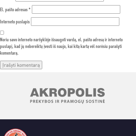
El. pašto adresas
*
Interneto puslapis
Noriu savo interneto naršyklėje išsaugoti vardą, el. pašto adresą ir interneto
puslapį, kad jų nebereiktų įvesti iš naujo, kai kitą kartą vėl norėsiu parašyti
komentarą.