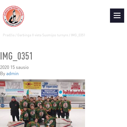
Pradžia
/
Garbinga II vieta Suomijos turnyre
/
IMG_0351
IMG_0351
2020 15 sausio
By
admin