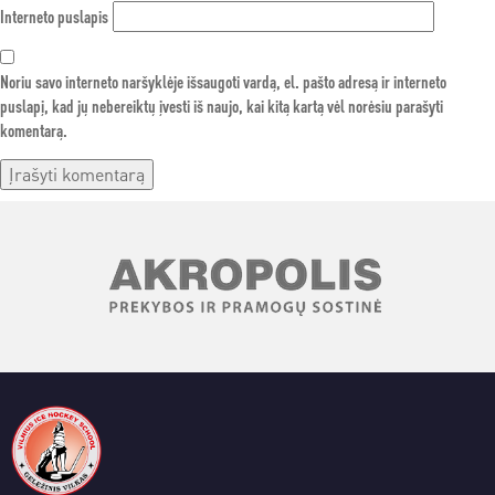
Interneto puslapis
Noriu savo interneto naršyklėje išsaugoti vardą, el. pašto adresą ir interneto
puslapį, kad jų nebereiktų įvesti iš naujo, kai kitą kartą vėl norėsiu parašyti
komentarą.