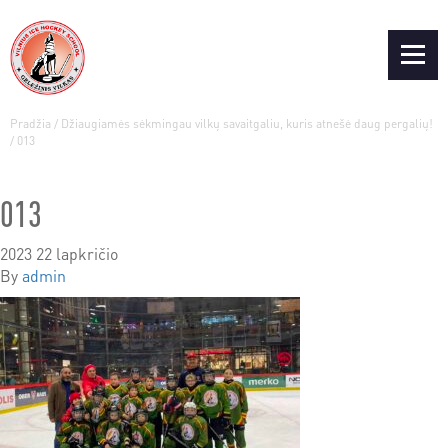
Pradžia
/
Džiaugiamės sėkmingau vilkų savaitgaliu, kuris atnešė daug pergalių!
/
013
013
2023 22 lapkričio
By
admin