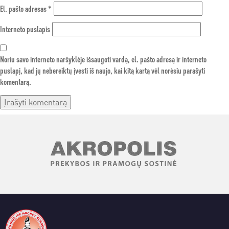
El. pašto adresas
*
Interneto puslapis
Noriu savo interneto naršyklėje išsaugoti vardą, el. pašto adresą ir interneto
puslapį, kad jų nebereiktų įvesti iš naujo, kai kitą kartą vėl norėsiu parašyti
komentarą.