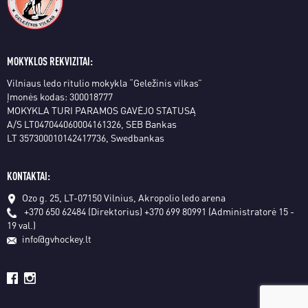
MOKYKLOS REKVIZITAI:
Vilniaus ledo ritulio mokykla “Geležinis vilkas”
Įmonės kodas: 300018777
MOKYKLA TURI PARAMOS GAVĖJO STATUSĄ
A/S LT047044060004161326, SEB Bankas
LT 357300010142417736, Swedbankas
KONTAKTAI:
Ozo g. 25, LT-07150 Vilnius, Akropolio ledo arena
+370 650 62484 (Direktorius)
+370 699 80991 (Administratorė 15 -
19 val.)
info@gvhockey.lt