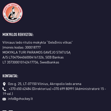
MOKYKLOS REKVIZITAI:
Vilniaus ledo ritulio mokykla “Geležinis vilkas”
Įmonės kodas: 300018777
MOKYKLA TURI PARAMOS GAVĖJO STATUSĄ
A/S LT047044060004161326, SEB Bankas
LT 357300010142417736, Swedbankas
KONTAKTAI:
Ozo g. 25, LT-07150 Vilnius, Akropolio ledo arena
+370 650 62484 (Direktorius)
+370 699 80991 (Administratorė 15 -
19 val.)
info@gvhockey.lt