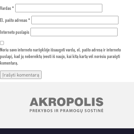
Vardas
*
El. pašto adresas
*
Interneto puslapis
Noriu savo interneto naršyklėje išsaugoti vardą, el. pašto adresą ir interneto
puslapį, kad jų nebereiktų įvesti iš naujo, kai kitą kartą vėl norėsiu parašyti
komentarą.