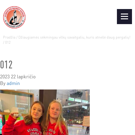
Pradžia
/
Džiaugiamės sėkmingau vilkų savaitgaliu, kuris atnešė daug pergalių!
/
012
012
2023 22 lapkričio
By
admin