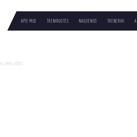
APIE MUS
TRENIRUOTĖS
NAUJIENOS
TRENERIAI
A
LT
ės
/
IMG_0372