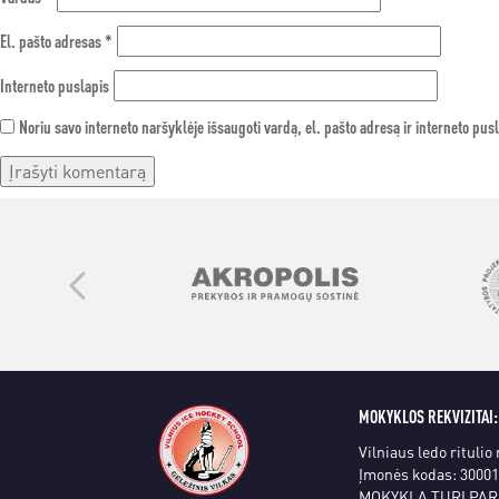
El. pašto adresas
*
Interneto puslapis
Noriu savo interneto naršyklėje išsaugoti vardą, el. pašto adresą ir interneto pusl
MOKYKLOS REKVIZITAI:
Vilniaus ledo ritulio
Įmonės kodas: 3000
MOKYKLA TURI PAR