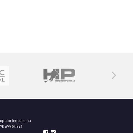
ropolio ledo arena
70 699 80991