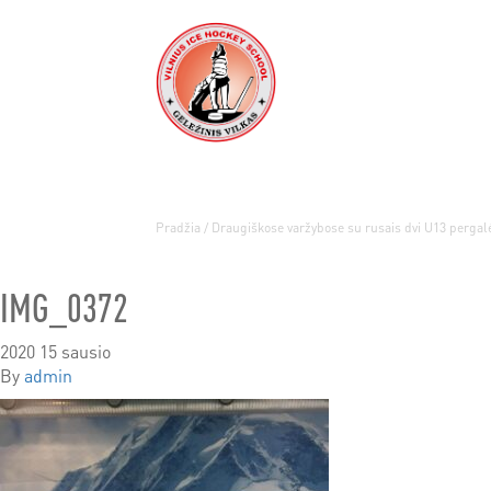
Pradžia
/
Draugiškose varžybose su rusais dvi U13 pergal
IMG_0372
2020 15 sausio
By
admin