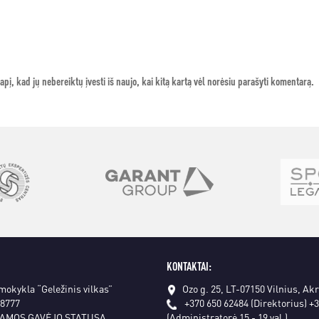
apį, kad jų nebereiktų įvesti iš naujo, kai kitą kartą vėl norėsiu parašyti komentarą.
KONTAKTAI:
 mokykla “Geležinis vilkas”
Ozo g. 25, LT-07150 Vilnius, Ak
18777
+370 650 62484 (Direktorius)
+3
AMOS GAVĖJO STATUSĄ
(Administratorė 15 - 19 val.)