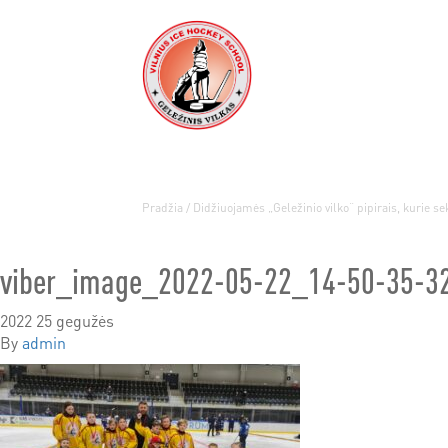
Pradžia
/
Didžiuojamės „Geležinio vilko“ pipirais, kurie s
viber_image_2022-05-22_14-50-35-3
2022 25 gegužės
By
admin