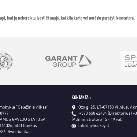
apį, kad jų nebereiktų įvesti iš naujo, kai kitą kartą vėl norėsiu parašyti komentarą.
KONTAKTAI:
 mokykla “Geležinis vilkas”
Ozo g. 25, LT-07150 Vilnius, Ak
18777
+370 650 62484 (Direktorius)
+3
AMOS GAVĖJO STATUSĄ
(Administratorė 15 - 19 val.)
161326, SEB Bankas
info@gvhockey.lt
736, Swedbankas