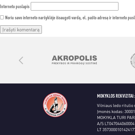
Interneto puslapis
Noriu savo interneto naršyklėje išsaugoti vardą, el. pašto adresą ir interneto pusl
MOKYKLOS REKVIZITAI:
Vilniaus ledo ritulio
Įmonės kodas: 3000
MOKYKLA TURI PAR
A/S LT047044060004
LT 357300010142417