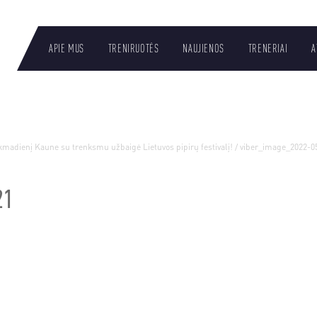
APIE MUS
TRENIRUOTĖS
NAUJIENOS
TRENERIAI
A
LT
ekmadienį Kaune su trenksmu užbaigė Lietuvos pipirų festivalį!
/
viber_image_2022-0
21