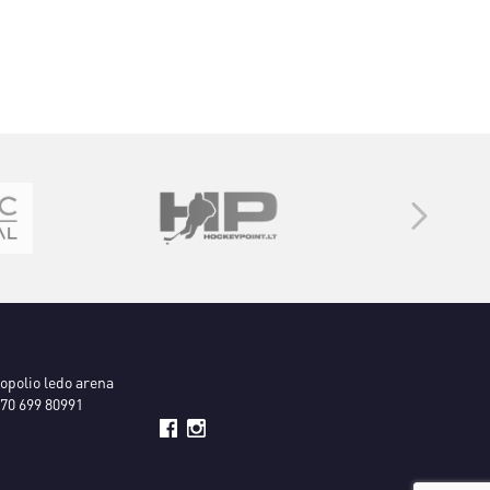
ropolio ledo arena
70 699 80991