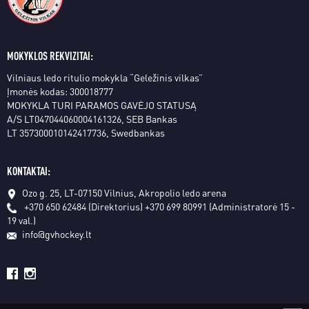
MOKYKLOS REKVIZITAI:
Vilniaus ledo ritulio mokykla “Geležinis vilkas”
Įmonės kodas: 300018777
MOKYKLA TURI PARAMOS GAVĖJO STATUSĄ
A/S LT047044060004161326, SEB Bankas
LT 357300010142417736, Swedbankas
KONTAKTAI:
Ozo g. 25, LT-07150 Vilnius, Akropolio ledo arena
+370 650 62484 (Direktorius)
+370 699 80991 (Administratorė 15 -
19 val.)
info@gvhockey.lt