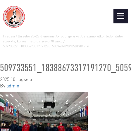
Pradžia
/
Birželio 23–27 dienomis Akropolyje vyko „Geležinio vilko“ ledo ritulio
stovykla, kurios metu dalyvavo 70 vaikų
/
509733551_18388673317191270_5059407898405819049_n
509733551_18388673317191270_505
2025 10 rugsėjo
By
admin