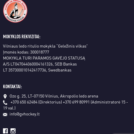
MOKYKLOS REKVIZITAI:
Vilniaus ledo ritulio mokykla “Geležinis vilkas”
Įmonės kodas: 300018777
MOKYKLA TURI PARAMOS GAVĖJO STATUSĄ
A/S LT047044060004161326, SEB Bankas
LT 357300010142417736, Swedbankas
KONTAKTAI:
Ozo g. 25, LT-07150 Vilnius, Akropolio ledo arena
+370 650 62484 (Direktorius)
+370 699 80991 (Administratorė 15 -
19 val.)
info@gvhockey.lt