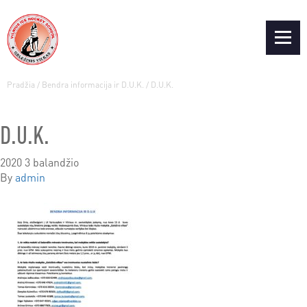
Pradžia
/
Bendra informacija ir D.U.K.
/
D.U.K.
D.U.K.
2020 3 balandžio
By
admin