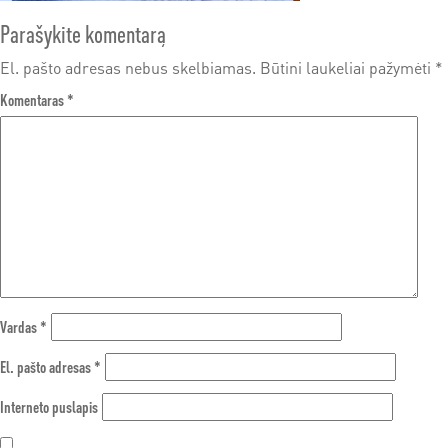
Parašykite komentarą
El. pašto adresas nebus skelbiamas.
Būtini laukeliai pažymėti
*
Komentaras
*
Vardas
*
El. pašto adresas
*
Interneto puslapis