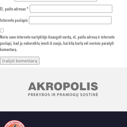
El. pašto adresas
*
Interneto puslapis
Noriu savo interneto naršyklėje išsaugoti vardą, el. pašto adresą ir interneto
puslapį, kad jų nebereiktų įvesti iš naujo, kai kitą kartą vėl norėsiu parašyti
komentarą.