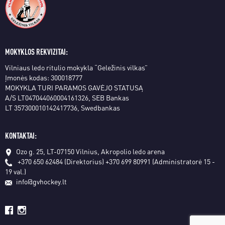
MOKYKLOS REKVIZITAI:
Vilniaus ledo ritulio mokykla “Geležinis vilkas”
Įmonės kodas: 300018777
MOKYKLA TURI PARAMOS GAVĖJO STATUSĄ
A/S LT047044060004161326, SEB Bankas
LT 357300010142417736, Swedbankas
KONTAKTAI:
Ozo g. 25, LT-07150 Vilnius, Akropolio ledo arena
+370 650 62484 (Direktorius)
+370 699 80991 (Administratorė 15 -
19 val.)
info@gvhockey.lt