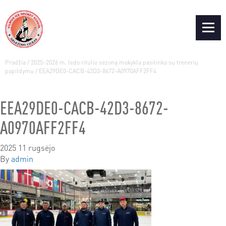
Pradžia
/
2025–2026 m. ledo ritulio sezoną mokykla pasitinka su trenerių
papildymu
/
EEA29DE0-CACB-42D3-8672-A0970AFF2FF4
EEA29DE0-CACB-42D3-8672-
A0970AFF2FF4
2025 11 rugsėjo
By
admin