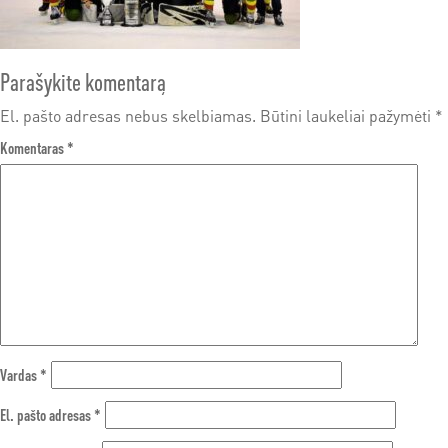
Parašykite komentarą
El. pašto adresas nebus skelbiamas.
Būtini laukeliai pažymėti
*
Komentaras
*
Vardas
*
El. pašto adresas
*