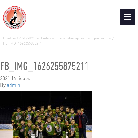
Pradžia
/
2020/2021 m. Lietuvos pirmenybių apžvalga ir pasiekimai
/
FB_IMG_1626255875211
FB_IMG_1626255875211
2021 14 liepos
By
admin