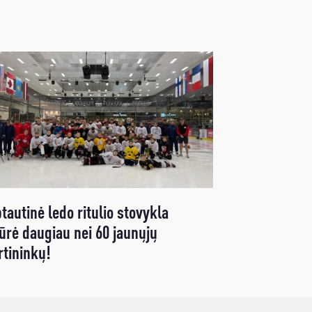
tautinė ledo ritulio stovykla
ūrė daugiau nei 60 jaunųjų
rtininkų!