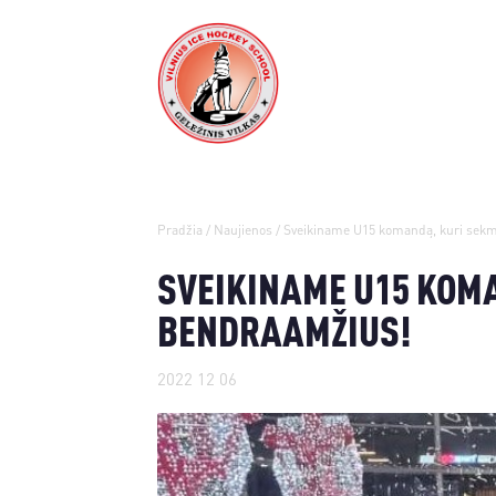
Pradžia
/
Naujienos
/
Sveikiname U15 komandą, kuri sekm
SVEIKINAME U15 KOM
BENDRAAMŽIUS!
2022 12 06