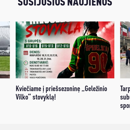
SUSIJUSIOS NAUJIENOS
Kviečiame į priešsezoninę „Geležinio
Tarp
Vilko“ stovyklą!
sub
spo