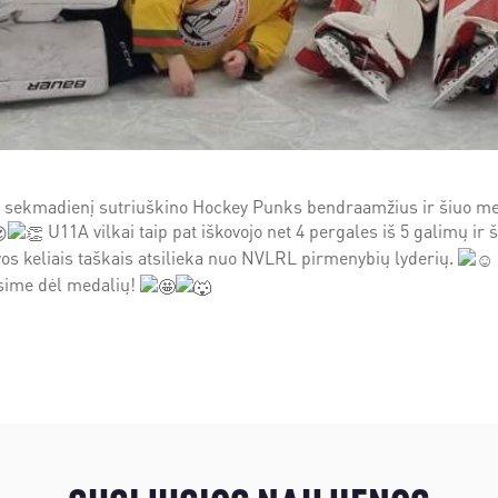
 sekmadienį sutriuškino Hockey Punks bendraamžius ir šiuo me
U11A vilkai taip pat iškovojo net 4 pergales iš 5 galimų ir š
 vos keliais taškais atsilieka nuo NVLRL pirmenybių lyderių.
vosime dėl medalių!