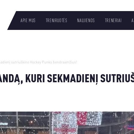
APIE MUS
TRENIRUOTĖS
NAUJIENOS
TRENERIAI
A
LT
adienį sutriuškino Hockey Punks bendraamžius!
ANDĄ, KURI SEKMADIENĮ SUTRIU