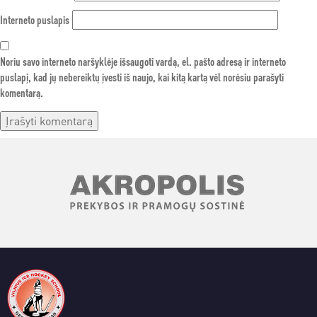
Interneto puslapis
Noriu savo interneto naršyklėje išsaugoti vardą, el. pašto adresą ir interneto
puslapį, kad jų nebereiktų įvesti iš naujo, kai kitą kartą vėl norėsiu parašyti
komentarą.