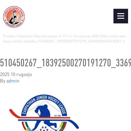
Pradžia
/
Geležinio Vilko komandos U-17 ir U-15 sezonas 2025-2026 metais vyks
daug svarbių varžybų
/
510450267_18392500270191270_3369409325490129367_n
510450267_18392500270191270_336
2025 10 rugsėjo
By
admin