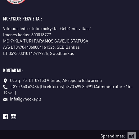
MOKYKLOS REKVIZITAI:
Vilniaus ledo ritulio mokykla “Geležinis vilkas”
Įmonės kodas: 300018777
MOKYKLA TURI PARAMOS GAVĖJO STATUSĄ
A/S LT047044060004161326, SEB Bankas
LT 357300010142417736, Swedbankas
KONTAKTAI:
Ozo g. 25, LT-07150 Vilnius, Akropolio ledo arena
+370 650 62484 (Direktorius)
+370 699 80991 (Administratorė 15 -
19 val.)
info@gvhockey.lt
Sprendimas: