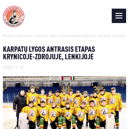
Pradžia
/
Naujienos
/
Karpatų lygos antrasis etapas Krynicoje-Zdrojuje, Lenkijoje
KARPATŲ LYGOS ANTRASIS ETAPAS
KRYNICOJE-ZDROJUJE, LENKIJOJE
2025 11 10