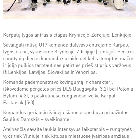
Karpatų lygos antrasis etapas Krynicoje-Zdrojuje, Lenkijoje
Savaitgalį mūsų U17 komanda dalyvavo antrajame Karpatų
lygos etape, vykusiame Krynicoje-Zdrojuje (Lenkija). Per tris
rungtynių dienas komanda sužaidė net kelis įtemptus mačus
ir įgijo puikios tarptautinės patirties prieš stiprius varžovus
iš Lenkijos, Latvijos, Slovakijos ir Vengrijos.
Komanda pademonstravo kovingumą ir charakterį,
iškovodama pergales prieš DLS Daugavpils (3:2) bei Polonia
Bytom (4:3), o paskutinėse rungtynėse įveikė Kárpáti
Farkasok (5:3).
Komandos geriausiu žaidėju šiame etape buvo pripažintas
Saulius Damskis – sveikiname!
Ateinančią savaitę laukia intensyvus laikotarpis – rungtynės
vyks tiek Vilniuje, tiek kituose miestuose įvairiose amžiaus