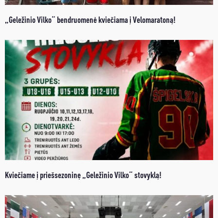
„Geležinio Vilko“ bendruomenė kviečiama į Velomaratoną!
Kviečiame į priešsezoninę „Geležinio Vilko“ stovyklą!