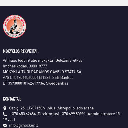
MOKYKLOS REKVIZITAI:
Vilniaus ledo ritulio mokykla “Geležinis vilkas”
Įmonės kodas: 300018777
MOKYKLA TURI PARAMOS GAVĖJO STATUSĄ
A/S LT047044060004161326, SEB Bankas
LT 357300010142417736, Swedbankas
KONTAKTAI:
Ozo g. 25, LT-07150 Vilnius, Akropolio ledo arena
+370 650 62484 (Direktorius)
+370 699 80991 (Administratorė 15 -
19 val.)
info@gvhockey.lt