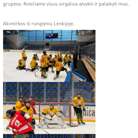
grupėse. Kviečiame visus sirgalius atvykti ir palaikyti mus.
Akimirkos iš rungtynių Lenkijoje.