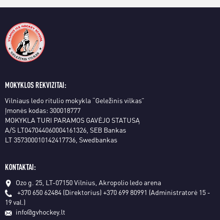
MOKYKLOS REKVIZITAI:
Vilniaus ledo ritulio mokykla “Geležinis vilkas”
Įmonės kodas: 300018777
MOKYKLA TURI PARAMOS GAVĖJO STATUSĄ
A/S LT047044060004161326, SEB Bankas
LT 357300010142417736, Swedbankas
KONTAKTAI:
Ozo g. 25, LT-07150 Vilnius, Akropolio ledo arena
+370 650 62484 (Direktorius)
+370 699 80991 (Administratorė 15 -
19 val.)
info@gvhockey.lt