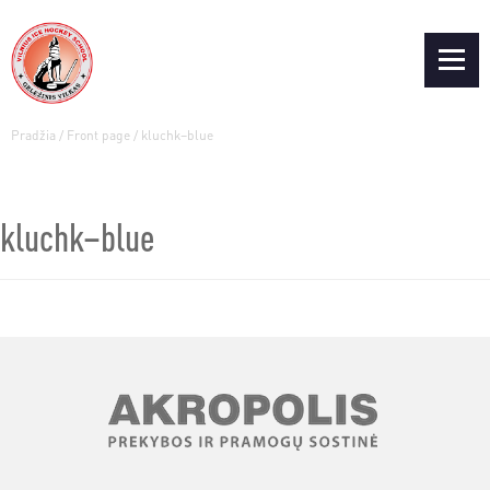
Pradžia
/
Front page
/
kluchk–blue
kluchk–blue