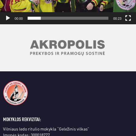
00:00
00:23
MOKYKLOS REKVIZITAI:
Vilniaus ledo ritulio mokykla “Geležinis vilkas”
Įmonės kodas: 300018777